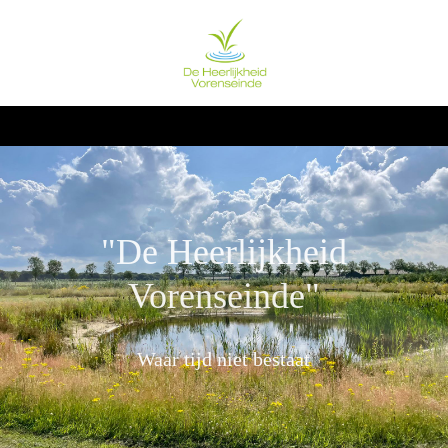
"De Heerlijkheid
Vorenseinde"
Waar
tijd
niet bestaat